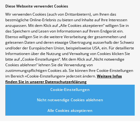
Diese Webseite verwendet Cookies
Chemie- und Pharmatechnolog:in
Wir verwenden Cookies (auch von Drittanbietern), um Ihnen das
EFZ
bestmögliche Online-Erlebnis zu bieten und Inhalte auf Ihre Interessen
anzupassen. Mit dem Klick auf „Alle Cookies akzeptieren“ willigen Sie in
Als Chemie- und Pharmatechnolog:in arbeitest du
das Speichern und Lesen von Informationen auf Ihrem Endgerät ein.
in den drei Produktionsbereichen Chemie-,
Ebenso willigen Sie in die weitere Verarbeitung der gesammelten und
Pharma- (Galenik) oder Biotechnologie und stellst
gelesenen Daten und deren etwaige Übertragung ausserhalb der Schweiz
mittels chemischer oder biotechnologischer
und/oder der Europäischen Union, beispielsweise USA, ein. Für detaillierte
Informationen über die Nutzung und Verwaltung von Cookies klicken Sie
Verfahren Wirkstoffe im grossen Massstab her.
bitte auf „Cookie-Einstellungen“. Mit dem Klick auf „Nicht notwendige
Cookies ablehnen“ lehnen Sie die Verwendung von
Merken
zustimmungspflichtigen Cookies ab. Sie können Ihre Cookie-Einstellungen
im Bereich «Cookie-Einstellungen» jederzeit ändern.
Weitere Infos
finden Sie in unserer Datenschutzerklärung
Cookie-Einstellungen
Novartis Pharma AG
1 / C04
Nicht notwendige Cookies ablehnen
Alle Cookies akzeptieren
EFZ