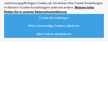
Disclaimer
zustimmungspflichtigen Cookies ab. Sie können Ihre Cookie-Einstellungen
im Bereich «Cookie-Einstellungen» jederzeit ändern.
Weitere Infos
Kontakt
finden Sie in unserer Datenschutzerklärung
Cookie-Einstellungen
Cookie-Einstellungen
Nachhaltigkeit
Nicht notwendige Cookies ablehnen
Berufsmesse Zürich
Alle Cookies akzeptieren
Messe
Berufsfelder
Aussteller
Newsletter
Medienmitteilungen
Für Aussteller
Auf- und Abbauzeiten
Die Räumlichkeiten der Messe Zürich sind
rollstuhlgängig.
Folgen Sie uns auf Social Media