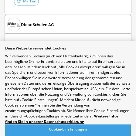
Merken
Didac Schulen AG
Story
Diese Webseite verwendet Cookies
Wir verwenden Cookies (auch von Drittanbietern), um Ihnen das
bestmögliche Online-Erlebnis zu bieten und Inhalte auf Ihre Interessen
anzupassen. Mit dem Klick auf „Alle Cookies akzeptieren“ willigen Sie in
das Speichern und Lesen von Informationen auf Ihrem Endgerät ein.
Sprachjahr Lausanne: Sprache lernen,
Ebenso willigen Sie in die weitere Verarbeitung der gesammelten und
Jobben und Leben in der Westschweiz
gelesenen Daten und deren etwaige Übertragung ausserhalb der Schweiz
Dein Sprachjahr in Lausanne kombiniert mit Job, Schule und
und/oder der Europäischen Union, beispielsweise USA, ein. Für detaillierte
Informationen über die Nutzung und Verwaltung von Cookies klicken Sie
Leben in der Gastfamilie. Nebst Unterricht in der
bitte auf „Cookie-Einstellungen“. Mit dem Klick auf „Nicht notwendige
Fremdsprache sowie verschiedenen Wahlfächern als
Cookies ablehnen“ lehnen Sie die Verwendung von
Vorbereitung gibt es ein vielfältiges Freizeitangebot.
zustimmungspflichtigen Cookies ab. Sie können Ihre Cookie-Einstellungen
im Bereich «Cookie-Einstellungen» jederzeit ändern.
Weitere Infos
Merken
finden Sie in unserer Datenschutzerklärung
Cookie-Einstellungen