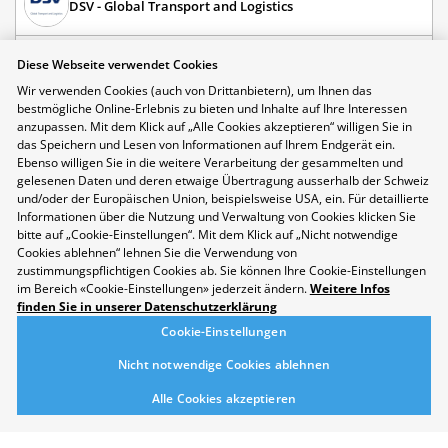
DSV - Global Transport and Logistics
Diese Webseite verwendet Cookies
EFZ
Wir verwenden Cookies (auch von Drittanbietern), um Ihnen das
bestmögliche Online-Erlebnis zu bieten und Inhalte auf Ihre Interessen
anzupassen. Mit dem Klick auf „Alle Cookies akzeptieren“ willigen Sie in
das Speichern und Lesen von Informationen auf Ihrem Endgerät ein.
Ebenso willigen Sie in die weitere Verarbeitung der gesammelten und
Kauffrau/Kaufmann EFZ Internationale
gelesenen Daten und deren etwaige Übertragung ausserhalb der Schweiz
Speditionslogistik
und/oder der Europäischen Union, beispielsweise USA, ein. Für detaillierte
Informationen über die Nutzung und Verwaltung von Cookies klicken Sie
Starte deine Lehre als Kauffrau/Kaufmann EFZ Internationale
bitte auf „Cookie-Einstellungen“. Mit dem Klick auf „Nicht notwendige
Speditionslogistik! Organisiere Warentransporte rund um die
Cookies ablehnen“ lehnen Sie die Verwendung von
Welt und arbeite mit Partnern aus verschiedenen Ländern
zustimmungspflichtigen Cookies ab. Sie können Ihre Cookie-Einstellungen
zusammen. Entdecke die vielseitige Welt der Logistik bei DSV
im Bereich «Cookie-Einstellungen» jederzeit ändern.
Weitere Infos
– mehr auf Yousty.
finden Sie in unserer Datenschutzerklärung
Merken
Cookie-Einstellungen
Nicht notwendige Cookies ablehnen
Alle Cookies akzeptieren
DSV - Global Transport and Logistics