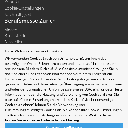
Kontakt
Cookie-Einstellungen
Nachhaltigkeit
Berufsmesse Zürich
Messe
Berufsfelder
Aussteller
Newsletter
Diese Webseite verwendet Cookies
Medienmitteilungen
Wir verwenden Cookies (auch von Drittanbietern), um Ihnen das
Für Aussteller
bestmögliche Online-Erlebnis zu bieten und Inhalte auf Ihre Interessen
Auf- und Abbauzeiten
anzupassen. Mit dem Klick auf „Alle Cookies akzeptieren“ willigen Sie in
Die Räumlichkeiten der Messe Zürich sind rollstuhlgängig.
das Speichern und Lesen von Informationen auf Ihrem Endgerät ein.
Folgen Sie uns auf Social Media
Ebenso willigen Sie in die weitere Verarbeitung der gesammelten und
gelesenen Daten und deren etwaige Übertragung ausserhalb der Schweiz
und/oder der Europäischen Union, beispielsweise USA, ein. Für detaillierte
Informationen über die Nutzung und Verwaltung von Cookies klicken Sie
bitte auf „Cookie-Einstellungen“. Mit dem Klick auf „Nicht notwendige
Cookies ablehnen“ lehnen Sie die Verwendung von
zustimmungspflichtigen Cookies ab. Sie können Ihre Cookie-Einstellungen
im Bereich «Cookie-Einstellungen» jederzeit ändern.
Weitere Infos
finden Sie in unserer Datenschutzerklärung
Cookie-Einstellungen