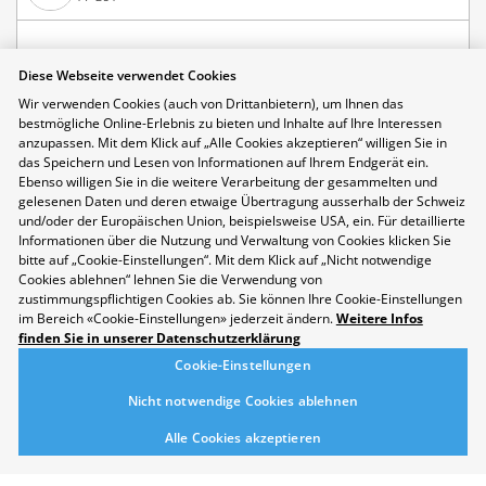
EFZ
Diese Webseite verwendet Cookies
Wir verwenden Cookies (auch von Drittanbietern), um Ihnen das
bestmögliche Online-Erlebnis zu bieten und Inhalte auf Ihre Interessen
anzupassen. Mit dem Klick auf „Alle Cookies akzeptieren“ willigen Sie in
Fachklasse Fotografie EFZ/BM
das Speichern und Lesen von Informationen auf Ihrem Endgerät ein.
Ebenso willigen Sie in die weitere Verarbeitung der gesammelten und
Du bist gewieft im Umgang mit Bildern, technisch interessiert,
gelesenen Daten und deren etwaige Übertragung ausserhalb der Schweiz
experimentierfreudig, beharrlich und sprachlich geschickt.
und/oder der Europäischen Union, beispielsweise USA, ein. Für detaillierte
Deine bisherigen Erfahrungen mit Fotografie haben die
Informationen über die Nutzung und Verwaltung von Cookies klicken Sie
Neugier in dir geweckt, deine Fähigkeiten in einer soliden
bitte auf „Cookie-Einstellungen“. Mit dem Klick auf „Nicht notwendige
Grundbildung zu professionalisieren.
Cookies ablehnen“ lehnen Sie die Verwendung von
zustimmungspflichtigen Cookies ab. Sie können Ihre Cookie-Einstellungen
Merken
im Bereich «Cookie-Einstellungen» jederzeit ändern.
Weitere Infos
finden Sie in unserer Datenschutzerklärung
Cookie-Einstellungen
Juventus Schulen
Nicht notwendige Cookies ablehnen
Alle Cookies akzeptieren
EFZ