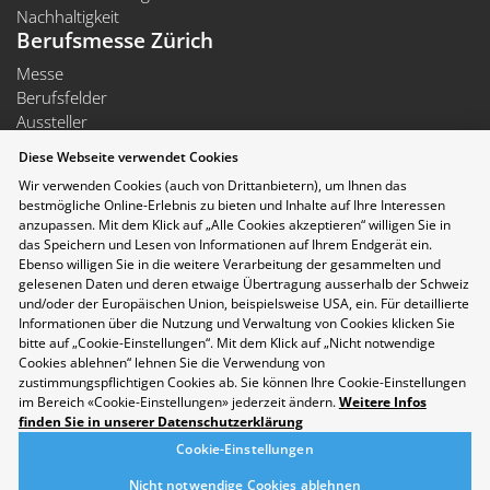
Nachhaltigkeit
Berufsmesse Zürich
Messe
Berufsfelder
Aussteller
Newsletter
Diese Webseite verwendet Cookies
Medienmitteilungen
Wir verwenden Cookies (auch von Drittanbietern), um Ihnen das
Für Aussteller
bestmögliche Online-Erlebnis zu bieten und Inhalte auf Ihre Interessen
Auf- und Abbauzeiten
anzupassen. Mit dem Klick auf „Alle Cookies akzeptieren“ willigen Sie in
Die Räumlichkeiten der Messe Zürich sind rollstuhlgängig.
das Speichern und Lesen von Informationen auf Ihrem Endgerät ein.
Folgen Sie uns auf Social Media
Ebenso willigen Sie in die weitere Verarbeitung der gesammelten und
gelesenen Daten und deren etwaige Übertragung ausserhalb der Schweiz
und/oder der Europäischen Union, beispielsweise USA, ein. Für detaillierte
Informationen über die Nutzung und Verwaltung von Cookies klicken Sie
bitte auf „Cookie-Einstellungen“. Mit dem Klick auf „Nicht notwendige
Cookies ablehnen“ lehnen Sie die Verwendung von
zustimmungspflichtigen Cookies ab. Sie können Ihre Cookie-Einstellungen
im Bereich «Cookie-Einstellungen» jederzeit ändern.
Weitere Infos
finden Sie in unserer Datenschutzerklärung
Cookie-Einstellungen
Nicht notwendige Cookies ablehnen