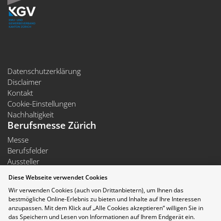
Datenschutzerklärung
Disclaimer
Kontakt
Cookie-Einstellungen
Nachhaltigkeit
Berufsmesse Zürich
Messe
Berufsfelder
Aussteller
Newsletter
Diese Webseite verwendet Cookies
Medienmitteilungen
Wir verwenden Cookies (auch von Drittanbietern), um Ihnen das
Für Aussteller
bestmögliche Online-Erlebnis zu bieten und Inhalte auf Ihre Interessen
Auf- und Abbauzeiten
anzupassen. Mit dem Klick auf „Alle Cookies akzeptieren“ willigen Sie in
Die Räumlichkeiten der Messe Zürich sind rollstuhlgängig.
das Speichern und Lesen von Informationen auf Ihrem Endgerät ein.