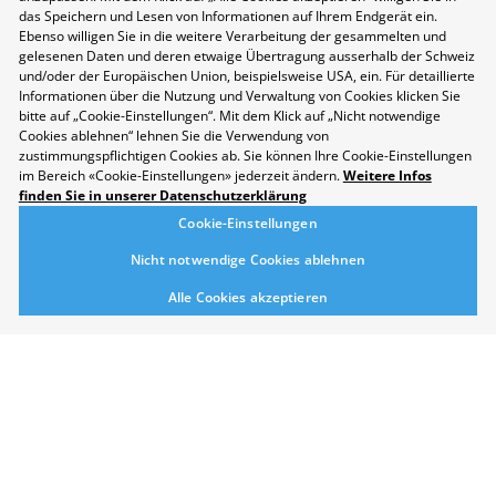
das Speichern und Lesen von Informationen auf Ihrem Endgerät ein.
Datenschutzerklärung
Ebenso willigen Sie in die weitere Verarbeitung der gesammelten und
gelesenen Daten und deren etwaige Übertragung ausserhalb der Schweiz
Disclaimer
und/oder der Europäischen Union, beispielsweise USA, ein. Für detaillierte
Kontakt
Informationen über die Nutzung und Verwaltung von Cookies klicken Sie
bitte auf „Cookie-Einstellungen“. Mit dem Klick auf „Nicht notwendige
Cookie-Einstellungen
Cookies ablehnen“ lehnen Sie die Verwendung von
Nachhaltigkeit
zustimmungspflichtigen Cookies ab. Sie können Ihre Cookie-Einstellungen
Berufsmesse Zürich
im Bereich «Cookie-Einstellungen» jederzeit ändern.
Weitere Infos
finden Sie in unserer Datenschutzerklärung
Messe
Cookie-Einstellungen
Berufsfelder
Nicht notwendige Cookies ablehnen
Aussteller
Newsletter
Alle Cookies akzeptieren
Medienmitteilungen
Für Aussteller
Auf- und Abbauzeiten
Die Räumlichkeiten der Messe Zürich sind
rollstuhlgängig.
Folgen Sie uns auf Social Media