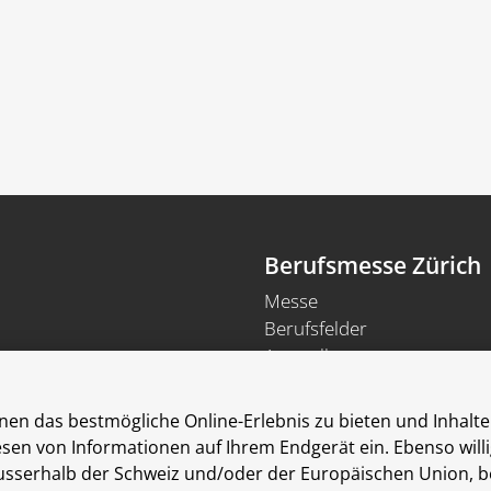
Berufsmesse Zürich
Messe
Berufsfelder
Aussteller
Newsletter
Medienmitteilungen
en das bestmögliche Online-Erlebnis zu bieten und Inhalte 
Für Aussteller
Lesen von Informationen auf Ihrem Endgerät ein. Ebenso wil
Auf- und Abbauzeiten
erhalb der Schweiz und/oder der Europäischen Union, beisp