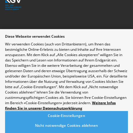
Datenschutzerklärung
Diese Webseite verwendet Cookies
Disclaimer
Wir verwenden Cookies (auch von Drittanbietern), um Ihnen das
Kontakt
bestmögliche Online-Erlebnis zu bieten und Inhalte auf Ihre Interessen
anzupassen. Mit dem Klick auf „Alle Cookies akzeptieren“ willigen Sie in
Cookie-Einstellungen
das Speichern und Lesen von Informationen auf Ihrem Endgerät ein.
Nachhaltigkeit
Ebenso willigen Sie in die weitere Verarbeitung der gesammelten und
Berufsmesse Zürich
gelesenen Daten und deren etwaige Übertragung ausserhalb der Schweiz
und/oder der Europäischen Union, beispielsweise USA, ein. Für detaillierte
Messe
Informationen über die Nutzung und Verwaltung von Cookies klicken Sie
Berufsfelder
bitte auf „Cookie-Einstellungen“. Mit dem Klick auf „Nicht notwendige
Aussteller
Cookies ablehnen“ lehnen Sie die Verwendung von
Newsletter
zustimmungspflichtigen Cookies ab. Sie können Ihre Cookie-Einstellungen
im Bereich «Cookie-Einstellungen» jederzeit ändern.
Weitere Infos
Medienmitteilungen
finden Sie in unserer Datenschutzerklärung
Für Aussteller
Cookie-Einstellungen
Auf- und Abbauzeiten
Die Räumlichkeiten der Messe Zürich sind rollstuhlgängig.
Nicht notwendige Cookies ablehnen
Folgen Sie uns auf Social Media