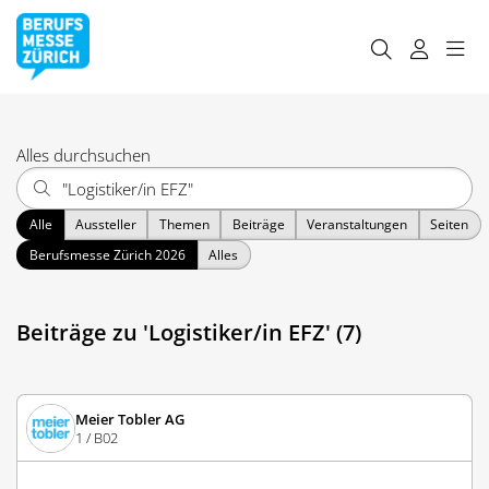
Alles durchsuchen
Alle
Aussteller
Themen
Beiträge
Veranstaltungen
Seiten
Berufsmesse Zürich 2026
Alles
Beiträge zu 'Logistiker/in EFZ' (7)
Meier Tobler AG
1 / B02