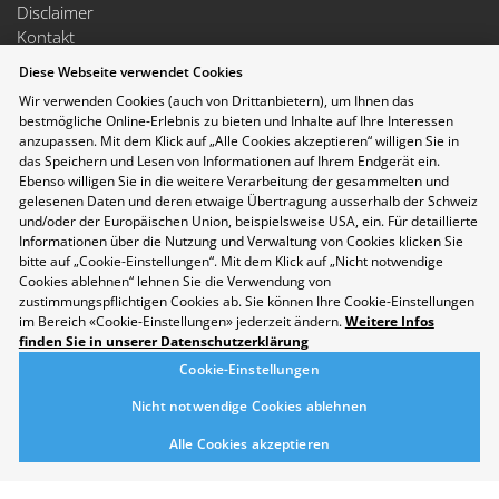
Disclaimer
Kontakt
Cookie-Einstellungen
Diese Webseite verwendet Cookies
Nachhaltigkeit
Wir verwenden Cookies (auch von Drittanbietern), um Ihnen das
Berufsmesse Zürich
bestmögliche Online-Erlebnis zu bieten und Inhalte auf Ihre Interessen
anzupassen. Mit dem Klick auf „Alle Cookies akzeptieren“ willigen Sie in
Messe
das Speichern und Lesen von Informationen auf Ihrem Endgerät ein.
Berufsfelder
Ebenso willigen Sie in die weitere Verarbeitung der gesammelten und
Aussteller
gelesenen Daten und deren etwaige Übertragung ausserhalb der Schweiz
Newsletter
und/oder der Europäischen Union, beispielsweise USA, ein. Für detaillierte
Medienmitteilungen
Informationen über die Nutzung und Verwaltung von Cookies klicken Sie
bitte auf „Cookie-Einstellungen“. Mit dem Klick auf „Nicht notwendige
Für Aussteller
Cookies ablehnen“ lehnen Sie die Verwendung von
Auf- und Abbauzeiten
zustimmungspflichtigen Cookies ab. Sie können Ihre Cookie-Einstellungen
Die Räumlichkeiten der Messe Zürich sind rollstuhlgängig.
im Bereich «Cookie-Einstellungen» jederzeit ändern.
Weitere Infos
Folgen Sie uns auf Social Media
finden Sie in unserer Datenschutzerklärung
Cookie-Einstellungen
Nicht notwendige Cookies ablehnen
Alle Cookies akzeptieren