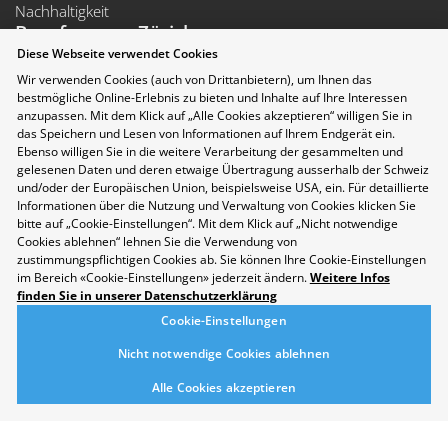
Nachhaltigkeit
Berufsmesse Zürich
Diese Webseite verwendet Cookies
Messe
Wir verwenden Cookies (auch von Drittanbietern), um Ihnen das
Berufsfelder
bestmögliche Online-Erlebnis zu bieten und Inhalte auf Ihre Interessen
Aussteller
anzupassen. Mit dem Klick auf „Alle Cookies akzeptieren“ willigen Sie in
Newsletter
das Speichern und Lesen von Informationen auf Ihrem Endgerät ein.
Medienmitteilungen
Ebenso willigen Sie in die weitere Verarbeitung der gesammelten und
gelesenen Daten und deren etwaige Übertragung ausserhalb der Schweiz
Für Aussteller
und/oder der Europäischen Union, beispielsweise USA, ein. Für detaillierte
Auf- und Abbauzeiten
Informationen über die Nutzung und Verwaltung von Cookies klicken Sie
Die Räumlichkeiten der Messe Zürich sind rollstuhlgängig.
bitte auf „Cookie-Einstellungen“. Mit dem Klick auf „Nicht notwendige
Folgen Sie uns auf Social Media
Cookies ablehnen“ lehnen Sie die Verwendung von
zustimmungspflichtigen Cookies ab. Sie können Ihre Cookie-Einstellungen
im Bereich «Cookie-Einstellungen» jederzeit ändern.
Weitere Infos
finden Sie in unserer Datenschutzerklärung
Cookie-Einstellungen
Nicht notwendige Cookies ablehnen
Alle Cookies akzeptieren