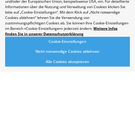
und/oder der Europäischen Union, beispielsweise USA, ein. Für detaillierte
Informationen über die Nutzung und Verwaltung von Cookies klicken Sie
bitte auf „Cookie-Einstellungen“. Mit dem Klick auf „Nicht notwendige
Cookies ablehnen“ lehnen Sie die Verwendung von
zustimmungspflichtigen Cookies ab. Sie können Ihre Cookie-Einstellungen
im Bereich «Cookie-Einstellungen» jederzeit ändern.
Weitere Infos
Datenschutzerklärung
finden Sie in unserer Datenschutzerklärung
Disclaimer
Cookie-Einstellungen
Kontakt
Nicht notwendige Cookies ablehnen
Cookie-Einstellungen
Nachhaltigkeit
Alle Cookies akzeptieren
Berufsmesse Zürich
Messe
Berufsfelder
Aussteller
Newsletter
Medienmitteilungen
Für Aussteller
Auf- und Abbauzeiten
Die Räumlichkeiten der Messe Zürich sind rollstuhlgängig.
Folgen Sie uns auf Social Media