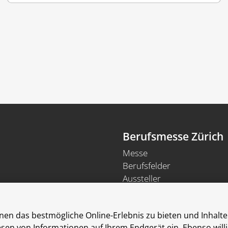
Berufsmesse Zürich
Messe
Berufsfelder
Aussteller
Newsletter
Medienmitteilungen
en das bestmögliche Online-Erlebnis zu bieten und Inhalte 
Für Aussteller
Lesen von Informationen auf Ihrem Endgerät ein. Ebenso wil