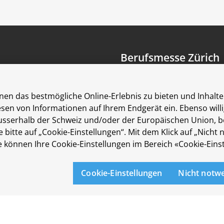
Berufsmesse Zürich
Messe
Berufsfelder
en das bestmögliche Online-Erlebnis zu bieten und Inhalte 
Aussteller
Lesen von Informationen auf Ihrem Endgerät ein. Ebenso wil
Newsletter
erhalb der Schweiz und/oder der Europäischen Union, beisp
Medienmitteilungen
 bitte auf „Cookie-Einstellungen“. Mit dem Klick auf „Nicht
Für Aussteller
können Ihre Cookie-Einstellungen im Bereich «Cookie-Einst
Auf- und Abbauzeiten
Die Räumlichkeiten der Me
Cookie-Einstellungen
Nicht notw
sind rollstuhlgängig.