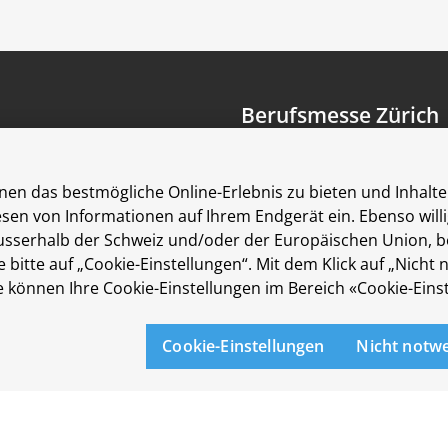
Berufsmesse Zürich
Messe
Berufsfelder
en das bestmögliche Online-Erlebnis zu bieten und Inhalte 
Aussteller
Lesen von Informationen auf Ihrem Endgerät ein. Ebenso wil
Newsletter
erhalb der Schweiz und/oder der Europäischen Union, beisp
Medienmitteilungen
 bitte auf „Cookie-Einstellungen“. Mit dem Klick auf „Nicht
Für Aussteller
können Ihre Cookie-Einstellungen im Bereich «Cookie-Einst
Auf- und Abbauzeiten
Die Räumlichkeiten der Me
Cookie-Einstellungen
Nicht notw
sind rollstuhlgängig.