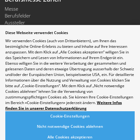
Messe
Berufsfelder
Aussteller
Newsletter
Diese Webseite verwendet Cookies
Medienmitteilungen
Wir verwenden Cookies (auch von Drittanbietern), um Ihnen das
Für Aussteller
bestmögliche Online-Erlebnis zu bieten und Inhalte auf Ihre Interessen
Auf- und Abbauzeiten
anzupassen. Mit dem Klick auf „Alle Cookies akzeptieren“ willigen Sie in
Die Räumlichkeiten der Messe Zürich sind rollstuhlgängig.
das Speichern und Lesen von Informationen auf Ihrem Endgerät ein.
Folgen Sie uns auf Social Media
Ebenso willigen Sie in die weitere Verarbeitung der gesammelten und
gelesenen Daten und deren etwaige Übertragung ausserhalb der Schweiz
und/oder der Europäischen Union, beispielsweise USA, ein. Für detaillierte
Informationen über die Nutzung und Verwaltung von Cookies klicken Sie
bitte auf „Cookie-Einstellungen“. Mit dem Klick auf „Nicht notwendige
Cookies ablehnen“ lehnen Sie die Verwendung von
zustimmungspflichtigen Cookies ab. Sie können Ihre Cookie-Einstellungen
im Bereich «Cookie-Einstellungen» jederzeit ändern.
Weitere Infos
finden Sie in unserer Datenschutzerklärung
Cookie-Einstellungen
Nicht notwendige Cookies ablehnen
Alle Cookies akzeptieren